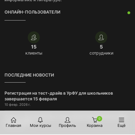
ОНЛАЙН-ПОЛЬЗОВАТЕЛИ
15
5
клиенты
сотрудники
ПОСЛЕДНИЕ НОВОСТИ
Регистрация на тест-драйв в УрФУ для школьников
завершается 15 февраля
10 февр. 2026 г.
Открыто бронирование на чартерный авиарейс Костанай –
0
Екатеринбург
Главная
Мои курсы
Профиль
Корзина
Ещё
10 авг. 2021 г.