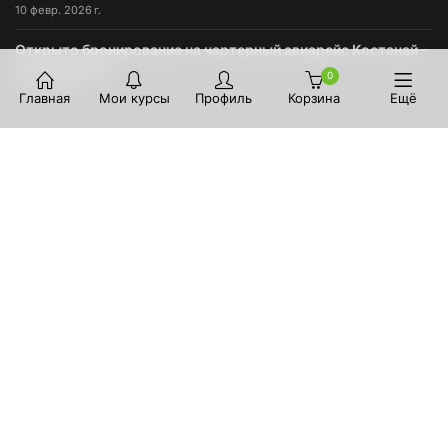
10 февр. 2026 г.
Открыто бронирование на чартерный авиарейс Костанай –
Екатеринбург
0
10 авг. 2021 г.
Главная
Мои курсы
Профиль
Корзина
Ещё
ФИНАНСОВАЯ ИНФОРМАЦИЯ
На сайте можно оплатить услуги и сервисы с помощью карт
VISA/MasterCard. Интернет-эквайринг обеспечивает
банк
Тинькофф
.
ЮРИДИЧЕСКАЯ ИНФОРМАЦИЯ