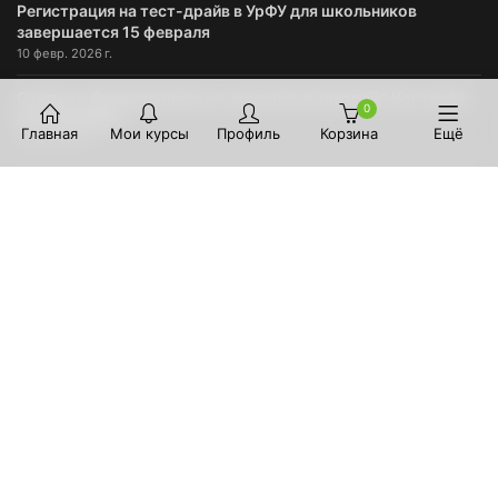
Регистрация на тест-драйв в УрФУ для школьников
завершается 15 февраля
10 февр. 2026 г.
Открыто бронирование на чартерный авиарейс Костанай –
0
Екатеринбург
Главная
Мои курсы
Профиль
Корзина
Ещё
10 авг. 2021 г.
ФИНАНСОВАЯ ИНФОРМАЦИЯ
На сайте можно оплатить услуги и сервисы с помощью карт
VISA/MasterCard. Интернет-эквайринг обеспечивает
банк
Тинькофф
.
ЮРИДИЧЕСКАЯ ИНФОРМАЦИЯ