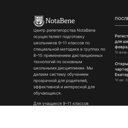
ПОСЛ
Центр репетиторства NotaBene
Регист
осуществляет подготовку
для ш
школьников 9–11 классов по
февра
специальной методике в группах по
10 февр.
8–15 применением дистанционных
технологий по основным
Откры
школьными дисциплинам. Мы
чарте
делаем систему обучением
Екате
10 авг. 2
прозрачной для родителей,
эффективной и интересной для
обучающихся.
Для учащихся 9–11 классов
предлагаем годовые программы и
услуги индивидуальных
репетиторов по русскому языку,