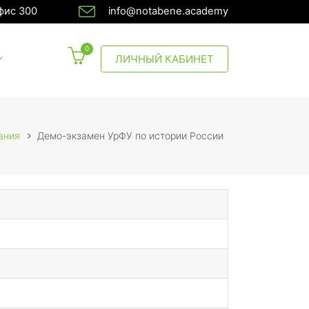
офис 300
info@notabene.academy
0
CURRENT)
ЛИЧНЫЙ КАБИНЕТ
ания
Демо-экзамен УрФУ по истории России