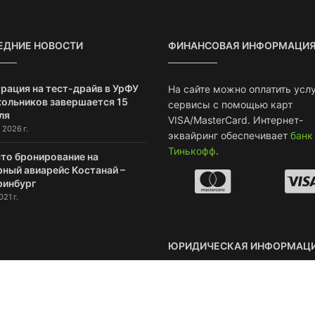
ЕДНИЕ НОВОСТИ
ФИНАНСОВАЯ ИНФОРМАЦИ
рация на тест-драйв в УрФУ
На сайте можно оплатить услу
кольников завершается 15
сервисы с помощью карт
ля
VISA/MasterCard. Интернет-
 2026 г.
эквайринг обеспечивает
банк
Тинькофф
.
то бронирование на
рный авиарейс Костанай –
ринбург
021 г.
ЮРИДИЧЕСКАЯ ИНФОРМАЦ
ИП Смирнов Александр Серг
ИНН: 667019773153